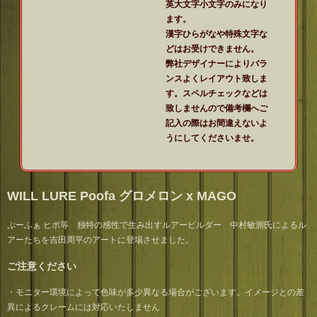
英大文字小文字のみになり
ます。
漢字ひらがなや特殊文字な
どはお受けできません。
弊社デザイナーによりバラ
ンスよくレイアウト致しま
す。スペルチェックなどは
致しませんので備考欄へご
記入の際はお間違えないよ
うにしてくださいませ。
WILL LURE Poofa グロメロン x MAGO
ぷーふぁ ヒポ等 独特の感性で生み出すルアービルダー 中村敏測氏によるル
アーたちを吉田周平のアートに登場させました。
ご注意ください
・モニター環境によって色味が多少異なる場合がございます。イメージとの差
異によるクレームには対応いたしません