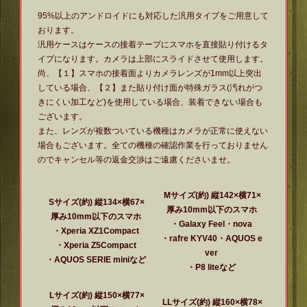
95%以上のアンドロイドにも対応した汎用タイプをご用意して
おります。
汎用ケースはケースの接着テープにスマホを直接貼り付けるタ
イプになります。カメラは上部にスライドさせて使用します。
尚、【１】スマホの接着面よりカメラレンズが1mm以上突出
している場合、【２】また貼り付け面が特殊ガラス(汚れがつ
きにくい加工など)を使用している場合、装着できない場合も
ございます。
また、レンズが複数ついている機種はカメラが正常に使えない
場合もございます。全ての機種の確認作業を行っておりません
のでキャンセル等の返金交渉はご遠慮くださいませ。
Mサイズ(約) 縦142×横71×
Sサイズ(約) 縦134×横67×
厚み10mm以下のスマホ
厚み10mm以下のスマホ
・Galaxy Feel・nova
・Xperia XZ1Compact
・rafre KYV40・AQUOS e
・Xperia Z5Compact
ver
・AQUOS SERIE miniなど
・P8 liteなど
Lサイズ(約) 縦150×横77×
LLサイズ(約) 縦160×横78×