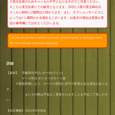
※受注生産のためキャンセル不可となりますのでご注意ください。
※こちら受注生産にての販売となります。10日に1度の受注締め日、
そこから制作に2週間ほど掛かります。また、オプションサービスに
よっては+１週間かかる場合もございます。お急ぎの場合は直接お電
話か備考欄にてお伝えくださいませ。
◎If you would like to think overseas, please leave a message
here.
We will arrange overseas shipping.
詳細
【素材】 手帳部分:PUレザー(ホワイト)
ケース部分:ポリカーボネート製
※製造時期により、ケースの形状に若干の変更がある場合がありま
す。
またその際は予告なく変更されますことを予めご了承くださ
い。
【対応機種】2021年5月現在