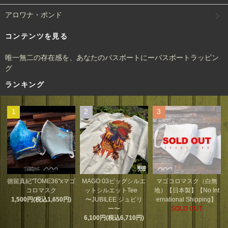
アロワナ・ポンド
コンテンツを見る
唯一無二の存在感を、あなたのバスボートにーバスボートラッピン
グ
ランキング
1
2
3
MAGO 03ビッグシルエ
徳留真紀"TOME36"xマゴ
マゴコロマスク（白無
ットシルエットTee
コロマスク
地）【日本製】【No Int
〜JUBILEE ジュビリ
1,500円(税込1,650円)
ernational Shipping】
ー〜
SOLD OUT
6,100円(税込6,710円)