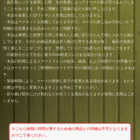
・超広角レンズを使用した際、光の角度によってケースの影が写り込んでしま
うことがあります。予めご理解とご容赦のほどお願い申し上げます。
・本品を装着したQiワイヤレス充電は対応しておりません。
・本品はマグネットを内蔵しておりますので、カードの差し込み方向について
同梱の注意書きをお読みいただきご理解下さい。
・本品は展開した状態で入荷し印刷をした後に折りたたんで袋に入れてお届け
しています。そのため納品直後は折り曲げに対する反発が強く、磁石の強度が
弱く感じることがございます。使用していくにつれ柔らかく馴染んできます。
・印刷部分が上下左右に最大2mm程度ズレがある場合があります。
・本品の利用によるスマートフォンの紛失、破損、および内部データ(手帳ケー
スはカードポケットご利用時のカードデータ)の破損には一切保証いたしかねま
す。
・製造時期により、ケースの形状に若干の変更がある場合があります。またそ
の際は予告なく変更されますことを予めご了承ください。
・折り曲げ部分にひび割れなどが出てくる場合がありますが使用に支障はござ
いません。
※こちら納期に時間が要するため他の商品との同梱は不可となります
のでご了承ください。