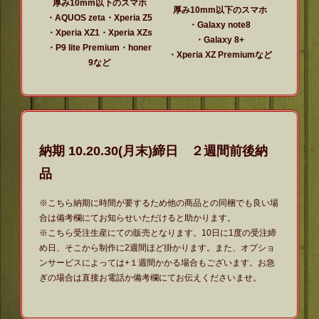
厚み10mm以下のスマホ
厚み10mm以下のスマホ
・AQUOS zeta・Xperia Z5
・Galaxy note8
・Xperia XZ1・Xperia XZs
・Galaxy 8+
・P9 lite Premium・honer
・Xperia XZ Premiumなど
9など
納期 10.20.30(月末)締日 ２週間前後納
品
※こちら納期に時間が要するため他の商品との同梱でも良い場
合は備考欄にてお知らせいただけると助かります。
※こちら受注生産にての販売となります。10日に1度の受注締
め日、そこから制作に2週間ほど掛かります。また、オプショ
ンサービスによっては+１週間かかる場合もございます。お急
ぎの場合は直接お電話か備考欄にてお伝えくださいませ。