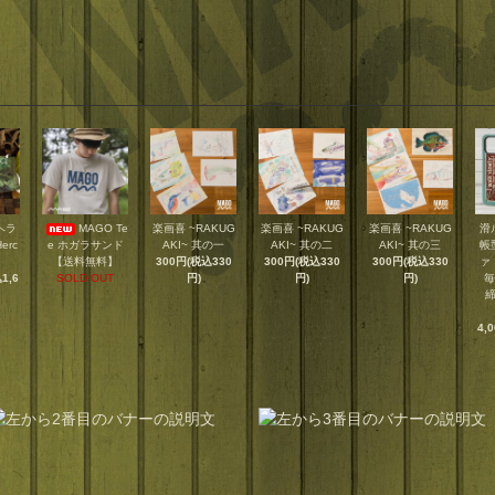
ヘラ
MAGO Te
楽画喜 ~RAKUG
楽画喜 ~RAKUG
楽画喜 ~RAKUG
滑
erc
e ホガラサンド
AKI~ 其の一
AKI~ 其の二
AKI~ 其の三
帳
【送料無料】
300円(税込330
300円(税込330
300円(税込330
ァ
1,6
SOLD OUT
円)
円)
円)
毎
4,