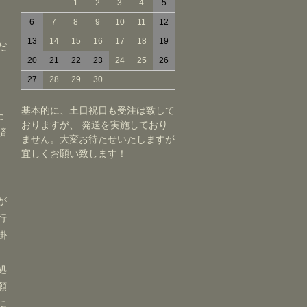
1
2
3
4
5
6
7
8
9
10
11
12
13
14
15
16
17
18
19
だ
20
21
22
23
24
25
26
27
28
29
30
基本的に、土日祝日も受注は致して
た
おりますが、 発送を実施しており
済
ません。大変お待たせいたしますが
宜しくお願い致します！
が
行
掛
処
願
に