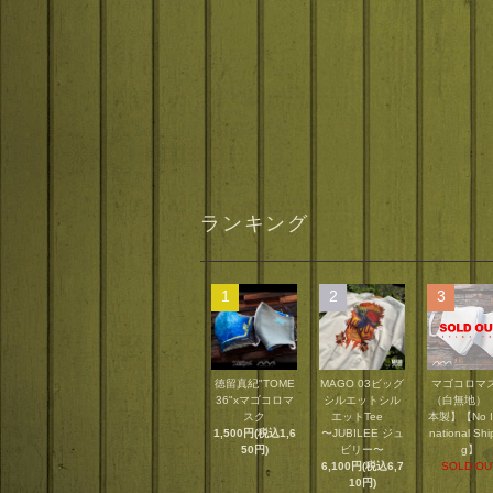
ランキング
1
2
3
徳留真紀"TOME
MAGO 03ビッグ
マゴコロマ
36"xマゴコロマ
シルエットシル
（白無地）
スク
エットTee
本製】【No In
1,500円(税込1,6
〜JUBILEE ジュ
national Shi
50円)
ビリー〜
g】
6,100円(税込6,7
SOLD OU
10円)