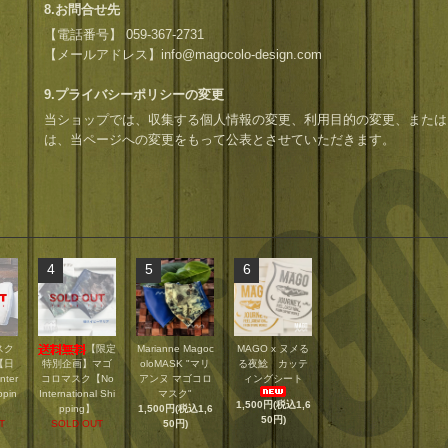
8.お問合せ先
【電話番号】 059-367-2731
【メールアドレス】info@magocolo-design.com
9.プライバシーポリシーの変更
当ショップでは、収集する個人情報の変更、利用目的の変更、または
は、当ページへの変更をもって公表とさせていただきます。
4
5
6
スク
【限定
Marianne Magoc
MAGO x ヌメる
【日
特別企画】マゴ
oloMASK "マリ
る夜鯰 カッテ
ter
コロマスク【No
アンヌ マゴコロ
ィングシート
ppin
International Shi
マスク"
1,500円(税込1,6
pping】
1,500円(税込1,6
50円)
T
SOLD OUT
50円)