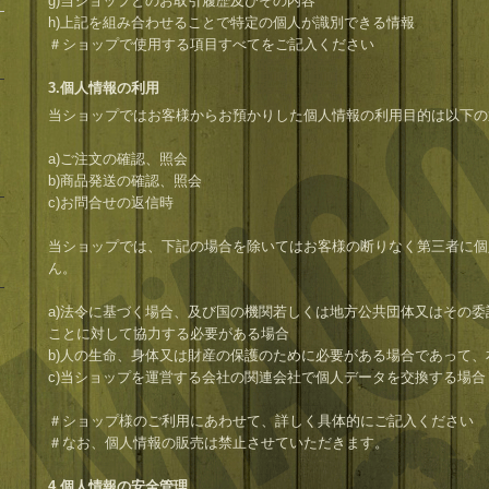
g)当ショップとのお取引履歴及びその内容
h)上記を組み合わせることで特定の個人が識別できる情報
＃ショップで使用する項目すべてをご記入ください
3.個人情報の利用
当ショップではお客様からお預かりした個人情報の利用目的は以下の
a)ご注文の確認、照会
b)商品発送の確認、照会
c)お問合せの返信時
当ショップでは、下記の場合を除いてはお客様の断りなく第三者に個
ん。
a)法令に基づく場合、及び国の機関若しくは地方公共団体又はその
ことに対して協力する必要がある場合
b)人の生命、身体又は財産の保護のために必要がある場合であって
c)当ショップを運営する会社の関連会社で個人データを交換する場合
＃ショップ様のご利用にあわせて、詳しく具体的にご記入ください
＃なお、個人情報の販売は禁止させていただきます。
4.個人情報の安全管理