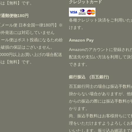
クレジットカード
料は【無料】です。
普通郵便物180円
各種クレジット決済をご利用いた
【メール便 日本全国一律180円】※
けます。
海外発送には対応していません
メール便はポスト投函になるため紛
Amazon Pay
失破損の保証はございません。
Amazonのアカウントに登録され
20000円以上お買い上げの場合配送
配送先や支払い方法を利用して決
料は【無料】です。
できます。
銀行振込 (百五銀行)
百五銀行同士の場合は振込手数料
掛からない場合がありますが、他
からの振込の際には振込手数料が
かります。
尚、振込手数料はお客様持ちにて
理をいただけますようよろしくお
いいたします。振り込み確認まで