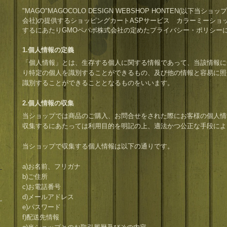
"MAGO"MAGOCOLO DESIGN WEBSHOP HONTEN(以下当ショッ
会社)の提供するショッピングカートASPサービス
カラーミーショ
するにあたりGMOペパボ株式会社の定めた
プライバシー・ポリシー
1.個人情報の定義
「個人情報」とは、生存する個人に関する情報であって、当該情報に
り特定の個人を識別することができるもの、及び他の情報と容易に照
識別することができることとなるものをいいます。
2.個人情報の収集
当ショップでは商品のご購入、お問合せをされた際にお客様の個人情
収集するにあたっては利用目的を明記の上、適法かつ公正な手段によ
当ショップで収集する個人情報は以下の通りです。
a)お名前、フリガナ
b)ご住所
c)お電話番号
d)メールアドレス
e)パスワード
f)配送先情報