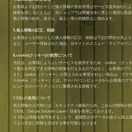
お客様よりお預かりした個人情報の安全管理はサービス提供会社によ
施策を講じるとともに、当ショップでは関連法令に準じた適切な取扱
個人情報の紛失、改ざん、漏えい等の危険防止に努めます。
5.個人情報の訂正、削除
お客様からお預かりした個人情報の訂正・削除は下記の問合せ先より
また、ユーザー登録された場合、当サイトのメニュー「マイアカウン
6.cookie(クッキー)の使用について
当社は、お客様によりよいサービスを提供するため、cookie （ク
り個人を特定できる情報の収集を行えるものではなく、お客様のプラ
また、cookie （クッキー）の受け入れを希望されない場合は、ブ
※cookie （クッキー）とは、サーバーコンピュータからお客様の
ピュータのハードディスクに蓄積される情報です。
7.SSLの使用について
個人情報の入力時には、セキュリティ確保のため、これらの情報が傍
でSSL（Secure Sockets Layer）技術を使用しております。
※ SSLは情報を暗号化することで、盗聴防止やデータの改ざん防止
でより安全に情報を送信する事が可能となります。