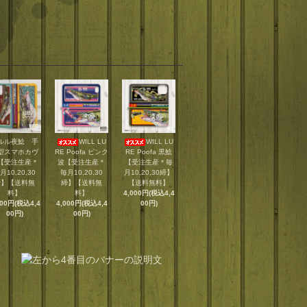
ルル夜鯰 手
WILL LU
WILL LU
型スマホカヴ
RE Poofa ピンク
RE Poofa 黒鯰
【受注生産＊
波【受注生産＊
【受注生産＊毎
月10,20,30
毎月10,20,30
月10,20,30締】
締】【送料無
締】【送料無
【送料無料】
料】
料】
4,000円(税込4,4
000円(税込4,4
4,000円(税込4,4
00円)
00円)
00円)