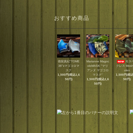
おすすめ商品
徳留真紀"TOME
Marianne Magoc
モス
36"xマゴコロマ
oloMASK "マリ
クレス MosH
スク
アンヌ マゴコロ
ules
1,500円(税込1,6
マスク"
1,500円(税込
50円)
1,500円(税込1,6
50円)
50円)