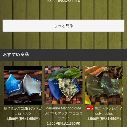
6,100円(税込6,710円)
もっと見る
おすすめ商品
Marianne MagocoloMA
徳留真紀"TOME36"xマゴ
モスヘラクレス M
SK "マリアンヌ マゴコロ
コロマスク
osHercules
マスク"
1,500円(税込1,650円)
1,500円(税込1,650円)
1,500円(税込1,650円)