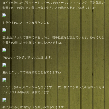
タイで体験したプライベートスペースでのトーマンフィッシング 異常気象の
影響で釣りの楽しさの前に水分を失うことの怖さを初めて体感しました
トラウトのこともっと知りたいなぁ
裏ははがきとして使用できるように、切手位置など記しています。ゆっくりと
手書きの優しさをお届けするのもいいですね。
5枚セットでお買い求めいただけます。
麻紐とクリップで絵を飾ることもできますね
こだわり抜いた紙で温かみを感じます。一枚一枚凹凸が違うため色のノリも違
いオリジナル感が演出されています
額に入れると絵画のような楽しみ方もできます