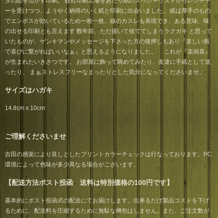
ダの絵を活かす印刷。 数社印刷工場をあたり紙のスペシャリストからレクチャ
ーを受けつつ、ようやく納得のいく紙と印刷に出会いました。 紙は厚手のもの
でエンボスが効いているため一枚一枚、線のカスレも表現でき、ある意味、味
の出せる印刷とも言えます 数年前、ただ描いて捨ててしまうラクガキ と思って
いたものが、ゲンキマンやメッセージを下さった方の後押しもあり『楽しい画
で喜びに繋がればいいなぁ』と思えるようになりました。 これが『楽画喜』
が生まれたいきさつです。 お部屋に飾って眺めてみたり、友達に手紙として送
ったり、 まぁストレスフリーなまったりとした気分になってくださいませ。
サイズはハガキ
14.8cm x 10cm
ご理解くださいませ
吉田の感覚により良しとしたプリントカラーチェックは行なっております。PC
環境によって色味が多少異なる場合がございます。
【配送方法ポスト投函 送料は特別価格の100円です】
基本的にポスト投函式の配送にてお届けします。出来るだけ製品コストを下げ
るために、配送料を圧縮するために無駄な梱包はしません。また、ご注文数が