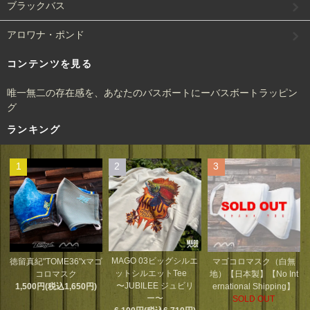
ブラックバス
アロワナ・ポンド
コンテンツを見る
唯一無二の存在感を、あなたのバスボートにーバスボートラッピン
グ
ランキング
1
2
3
MAGO 03ビッグシルエ
徳留真紀"TOME36"xマゴ
マゴコロマスク（白無
ットシルエットTee
コロマスク
地）【日本製】【No Int
〜JUBILEE ジュビリ
1,500円(税込1,650円)
ernational Shipping】
ー〜
SOLD OUT