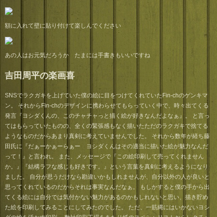
額に入れて壁に貼り付けて楽しんでください
あの人はお元気だろうか たまには手書きもいいですね
吉田周平の楽画喜
SNSでラクガキを上げていた僕の絵に目をつけてくれていたFin-chのゲンキマ
ン。 それからFin-chのデザインに携わらせてもらっていく中で、時々出てくる
発言『ヨシダくんの、このチャチャっと描く絵が好きなんだよなぁ』。 と言っ
てはもらっていたものの、全くの緊張感もなく描いたただのラクガキで捨てる
ようなものだからあまり真剣に考えていませんでした。 それから数年が経ち藤
田氏に『だぁーかぁーらぁー ヨシダくんはその適当に描いた絵が魅力なんだ
って！』と言われ。 また、メッセージで『この絵印刷して売ってくれません
か。』『結構ラフな感じも好きです。』という言葉を真剣に考えるようになり
ました。 自分が思うだけなら勘違いかもしれませんが、自分以外の人が良いと
思ってくれているのだからそれは事実なんだなぁ。 もしかすると僕の手から出
てくる絵には自分では気付かない魅力があるのかもしれないと思い、描き貯め
た絵を印刷してみることにしてみたのでした。 ただ、一筋縄にはいかないヨシ