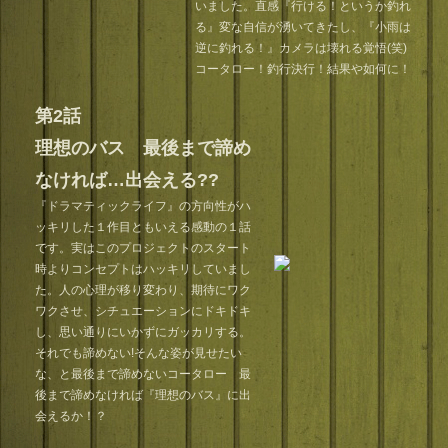
いました。直感『行ける！というか釣れ
る』変な自信が湧いてきたし、『小雨は
逆に釣れる！』カメラは壊れる覚悟(笑)
コータロー！釣行決行！結果や如何に！
第2話
理想のバス 最後まで諦め
なければ…出会える??
『ドラマティックライフ』の方向性がハ
ッキリした１作目ともいえる感動の１話
です。実はこのプロジェクトのスタート
時よりコンセプトはハッキリしていまし
た。人の心理が移り変わり、期待にワク
ワクさせ、シチュエーションにドキドキ
し、思い通りにいかずにガッカリする。
それでも諦めない!そんな姿が見せたい
な、と最後まで諦めないコータロー 最
後まで諦めなければ『理想のバス』に出
会えるか！？