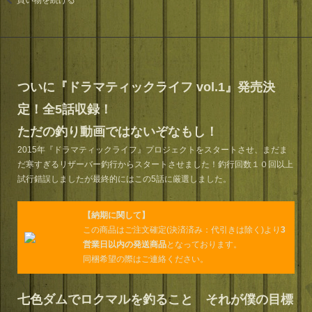
買い物を続ける
ついに『ドラマティックライフ vol.1』発売決
定！全5話収録！
ただの釣り動画ではないぞなもし！
2015年『ドラマティックライフ』プロジェクトをスタートさせ、まだま
だ寒すぎるリザーバー釣行からスタートさせました！釣行回数１０回以上
試行錯誤しましたが最終的にはこの5話に厳選しました。
【納期に関して】
この商品はご注文確定(決済済み：代引きは除く)より
3
営業日以内の発送商品
となっております。
同梱希望の際はご連絡ください。
七色ダムでロクマルを釣ること それが僕の目標