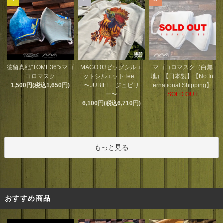
MAGO 03ビッグシルエ
徳留真紀"TOME36"xマゴ
マゴコロマスク（白無
ットシルエットTee
コロマスク
地）【日本製】【No Int
〜JUBILEE ジュビリ
1,500円(税込1,650円)
ernational Shipping】
ー〜
SOLD OUT
6,100円(税込6,710円)
もっと見る
おすすめ商品