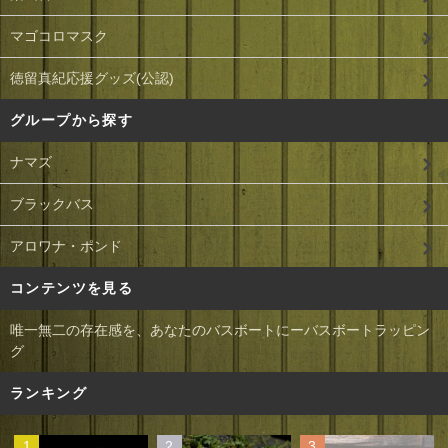
マゴコロマスク
徳留真紀応援グッズ(公認)
グループから探す
ナマズ
ブラックバス
アロワナ・ポンド
コンテンツを見る
唯一無二の存在感を、あなたのバスボートにーバスボートラッピン
グ
ランキング
1
2
3