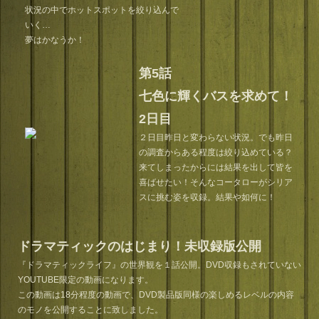
状況の中でホットスポットを絞り込んで
いく…
夢はかなうか！
第5話
七色に輝くバスを求めて！
2日目
２日目昨日と変わらない状況。でも昨日
の調査からある程度は絞り込めている？
来てしまったからには結果を出して皆を
喜ばせたい！そんなコータローがシリア
スに挑む姿を収録。結果や如何に！
ドラマティックのはじまり！未収録版公開
『ドラマティックライフ』の世界観を１話公開。DVD収録もされていない
YOUTUBE限定の動画になります。
この動画は18分程度の動画で、DVD製品版同様の楽しめるレベルの内容
のモノを公開することに致しました。