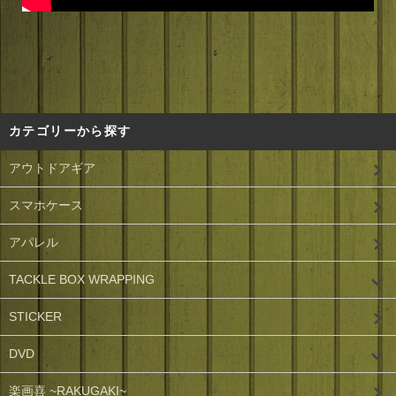
カテゴリーから探す
アウトドアギア
スマホケース
アパレル
TACKLE BOX WRAPPING
STICKER
DVD
楽画喜 ~RAKUGAKI~