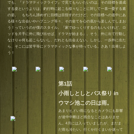
でも、『ドラマティックライフ』で見てもらいたいのは、その目標を達成
する姿というよりは、釣行時に起こる様々なことに対して一喜一憂する素
の姿。 もちろん諦めずに目標は目指すのだけど、その目標への道中にあ
る様々な出会いやハプニング等々、その全てを心の底から楽しんでしまお
う！っていうのが僕のスタイル。『家でゆっくりするのもいいけれど、ロ
ッドを片手に外に飛び出せば、ドラマが始まる』。そう、外に出て行動し
なけりゃ何も起こらないし、だれとも出会えない。しかし、一歩外に出た
ら、そこには皆平等にドラマティックな事が待っている。さあ！出発しよ
う！
第1話
小雨しとしとバス祭り in
ウマシ池この日は雨。
あまりヒドい雨になるとカメラにも影響
が途中中断ほど残念なことはありませ
ん。4月には入っていましたが、まだま
だ雨も冷たい。行くか行くまいか迷って