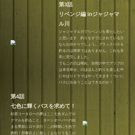
第3話
リベンジ編 inジャジャマ
ル川
ジャジャマル川でリベンジを果たしたい
と思います 釣りをすでにされている方
ならお分かりでしょう。ブラックバスを
釣るのは簡単ではありません。これも非
常に苦労しました。
でもこの日は晴れ、自然の中でアソブの
は本当幸せ。のほほんと釣りを楽しむ中
にやはりドラマはやってきます！ついに
バスに出会うことはできるのか！
第4話
七色に輝くバスを求めて！
杉原コータローの夢はここ七色ダムでロ
クマルを釣ること、ターンオーバーの始
まる季節にロケ決行！この時期に七色で
挑戦！想像以上に厳しくもなりうるこの